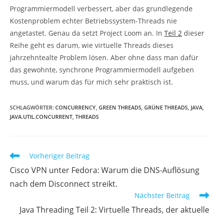
Programmiermodell verbessert, aber das grundlegende
Kostenproblem echter Betriebssystem-Threads nie
angetastet. Genau da setzt Project Loom an. In
Teil 2
dieser
Reihe geht es darum, wie virtuelle Threads dieses
jahrzehntealte Problem lösen. Aber ohne dass man dafür
das gewohnte, synchrone Programmiermodell aufgeben
muss, und warum das für mich sehr praktisch ist.
SCHLAGWÖRTER
:
CONCURRENCY
,
GREEN THREADS
,
GRÜNE THREADS
,
JAVA
,
JAVA.UTIL.CONCURRENT
,
THREADS
Weitere
Vorheriger Beitrag
Artikel
Cisco VPN unter Fedora: Warum die DNS-Auflösung
ansehen
nach dem Disconnect streikt.
Nächster Beitrag
Java Threading Teil 2: Virtuelle Threads, der aktuelle