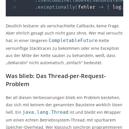
.
thenCombine
(
ladeVersandkostenAs
.
exceptionally
(
fehler 
->
{
 log
.
w
Deutlich lesbarer als verschachtelte Callbacks, keine Frage.
Aber ehrlich gesagt auch nicht ganz ohne. Wer mal versucht
hat, in einer längeren
CompletableFuture
-Kette
vernünftige Stacktraces zu bekommen oder eine Exception
aus der Mitte der Kette sauber zu behandeln, weiß, dass
„deklarativ“ nicht automatisch „einfach“ bedeutet.
Was blieb: Das Thread-per-Request-
Problem
Bei all diesen Verbesserungen blieb ein Problem bestehen,
das sich mit keinem der genannten Bausteine wirklich lösen
ließ. Ein
java.lang.Thread
ist und bleibt ein Wrapper
um einen echten Betriebssystem-Thread, mit spürbarem
Speicher-Overhead. Wer klassisch synchron programmieren