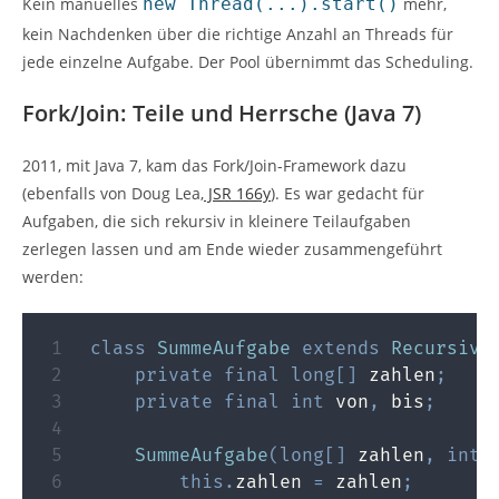
Kein manuelles
new Thread(...).start()
mehr,
kein Nachdenken über die richtige Anzahl an Threads für
jede einzelne Aufgabe. Der Pool übernimmt das Scheduling.
Fork/Join: Teile und Herrsche (Java 7)
2011, mit Java 7, kam das Fork/Join-Framework dazu
(ebenfalls von Doug Lea,
JSR 166y
). Es war gedacht für
Aufgaben, die sich rekursiv in kleinere Teilaufgaben
zerlegen lassen und am Ende wieder zusammengeführt
werden:
class
SummeAufgabe
extends
Recursive
private
final
long
[
]
 zahlen
;
private
final
int
 von
,
 bis
;
SummeAufgabe
(
long
[
]
 zahlen
,
int
 
this
.
zahlen 
=
 zahlen
;