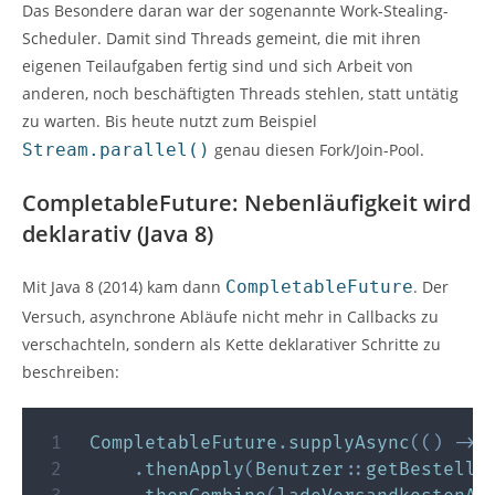
Das Besondere daran war der sogenannte Work-Stealing-
Scheduler. Damit sind Threads gemeint, die mit ihren
eigenen Teilaufgaben fertig sind und sich Arbeit von
anderen, noch beschäftigten Threads stehlen, statt untätig
zu warten. Bis heute nutzt zum Beispiel
Stream.parallel()
genau diesen Fork/Join-Pool.
CompletableFuture: Nebenläufigkeit wird
deklarativ (Java 8)
Mit Java 8 (2014) kam dann
CompletableFuture
. Der
Versuch, asynchrone Abläufe nicht mehr in Callbacks zu
verschachteln, sondern als Kette deklarativer Schritte zu
beschreiben:
CompletableFuture
.
supplyAsync
(
(
)
->
.
thenApply
(
Benutzer
::
getBestellu