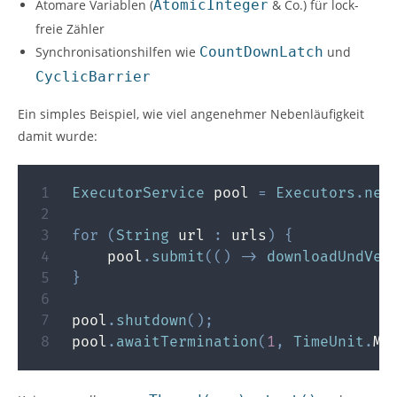
Atomare Variablen (
AtomicInteger
& Co.) für lock-
freie Zähler
Synchronisationshilfen wie
CountDownLatch
und
CyclicBarrier
Ein simples Beispiel, wie viel angenehmer Nebenläufigkeit
damit wurde:
ExecutorService
 pool 
=
Executors
.
new
for
(
String
 url 
:
 urls
)
{
    pool
.
submit
(
(
)
->
downloadUndVer
}
pool
.
shutdown
(
)
;
pool
.
awaitTermination
(
1
,
TimeUnit
.
MI