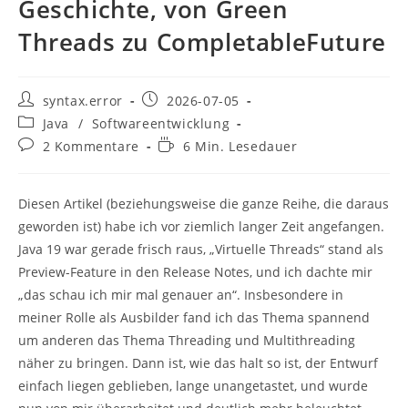
Geschichte, von Green
Threads zu CompletableFuture
Beitrags-
Beitrag
syntax.error
2026-07-05
Autor:
veröffentlicht:
Beitrags-
Java
/
Softwareentwicklung
Kategorie:
Beitrags-
Lesedauer:
2 Kommentare
6 Min. Lesedauer
Kommentare:
Diesen Artikel (beziehungsweise die ganze Reihe, die daraus
geworden ist) habe ich vor ziemlich langer Zeit angefangen.
Java 19 war gerade frisch raus, „Virtuelle Threads“ stand als
Preview-Feature in den Release Notes, und ich dachte mir
„das schau ich mir mal genauer an“. Insbesondere in
meiner Rolle als Ausbilder fand ich das Thema spannend
um anderen das Thema Threading und Multithreading
näher zu bringen. Dann ist, wie das halt so ist, der Entwurf
einfach liegen geblieben, lange unangetastet, und wurde