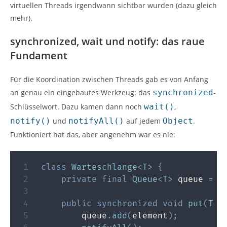
virtuellen Threads irgendwann sichtbar wurden (dazu gleich
mehr).
synchronized, wait und notify: das raue
Fundament
Für die Koordination zwischen Threads gab es von Anfang
an genau ein eingebautes Werkzeug: das
synchronized
-
Schlüsselwort. Dazu kamen dann noch
wait()
,
notify()
und
notifyAll()
auf jedem
Object
.
Funktioniert hat das, aber angenehm war es nie:
class
Warteschlange
<
T
>
{
private
final
Queue
<
T
>
 queue 
=
n
public
synchronized
void
put
(
T
 e
        queue
.
add
(
element
)
;