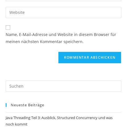
deine
Benutzernamen
E-
Gib
zum
Mail-
deine
Kommentieren
Adresse
Website-
ein
zum
URL
Name, E-Mail-Adresse und Website in diesem Browser für
Kommentieren
ein
meinen nächsten Kommentar speichern.
ein
(optional)
Pr
Es
to
Neueste Beiträge
clo
th
Java Threading Teil 3: Ausblick, Structured Concurrency und was
se
noch kommt
pan