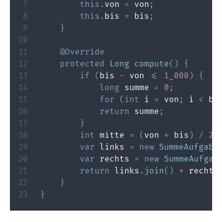
this
.
von 
=
 von
;
this
.
bis 
=
 bis
;
}
@Override
protected
Long
compute
(
)
{
if
(
bis 
-
 von 
<=
1_000
)
{
long
 summe 
=
0
;
for
(
int
 i 
=
 von
;
 i 
<
 bi
return
 summe
;
}
int
 mitte 
=
(
von 
+
 bis
)
/
2
;
var
 links 
=
new
SummeAufgabe
var
 rechts 
=
new
SummeAufgab
return
 links
.
join
(
)
+
 rechts
}
}