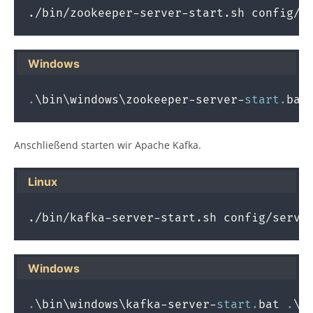
./bin/zookeeper-server-start.sh config/z
Windows
.
\bin\windows\zookeeper-server-
start
.
bat
Anschließend starten wir Apache Kafka.
Linux
./bin/kafka-server-start.sh config/serve
Windows
.
\bin\windows\kafka-server-
start
.
bat 
.
\c