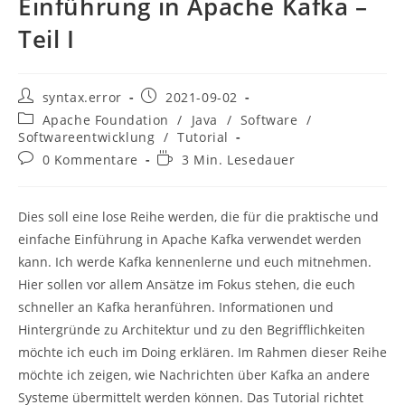
Einführung in Apache Kafka –
Teil I
Beitrags-
Beitrag
syntax.error
2021-09-02
Autor:
veröffentlicht:
Beitrags-
Apache Foundation
/
Java
/
Software
/
Kategorie:
Softwareentwicklung
/
Tutorial
Beitrags-
Lesedauer:
0 Kommentare
3 Min. Lesedauer
Kommentare:
Dies soll eine lose Reihe werden, die für die praktische und
einfache Einführung in Apache Kafka verwendet werden
kann. Ich werde Kafka kennenlerne und euch mitnehmen.
Hier sollen vor allem Ansätze im Fokus stehen, die euch
schneller an Kafka heranführen. Informationen und
Hintergründe zu Architektur und zu den Begrifflichkeiten
möchte ich euch im Doing erklären. Im Rahmen dieser Reihe
möchte ich zeigen, wie Nachrichten über Kafka an andere
Systeme übermittelt werden können. Das Tutorial richtet