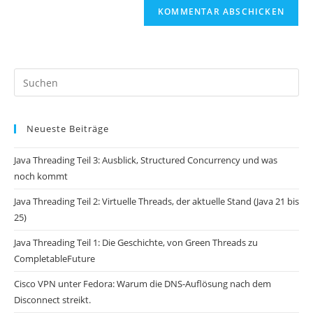
Pr
Es
to
Neueste Beiträge
clo
th
Java Threading Teil 3: Ausblick, Structured Concurrency und was
se
noch kommt
pan
Java Threading Teil 2: Virtuelle Threads, der aktuelle Stand (Java 21 bis
25)
Java Threading Teil 1: Die Geschichte, von Green Threads zu
CompletableFuture
Cisco VPN unter Fedora: Warum die DNS-Auflösung nach dem
Disconnect streikt.