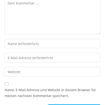
Kommentar
Gib
deinen
Namen
Gib
oder
deine
Benutzernamen
E-
Gib
zum
Mail-
deine
Kommentieren
Adresse
Website-
ein
zum
URL
Name, E-Mail-Adresse und Website in diesem Browser für
Kommentieren
ein
meinen nächsten Kommentar speichern.
ein
(optional)