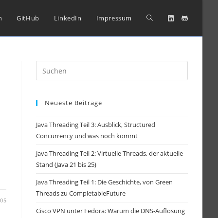
Website-
n
GitHub
LinkedIn
Impressum
Suche
Press
Escape
umschalten
to
Neueste Beiträge
close
the
Java Threading Teil 3: Ausblick, Structured
search
Concurrency und was noch kommt
panel.
Java Threading Teil 2: Virtuelle Threads, der aktuelle
Stand (Java 21 bis 25)
Java Threading Teil 1: Die Geschichte, von Green
Threads zu CompletableFuture
-05
Cisco VPN unter Fedora: Warum die DNS-Auflösung