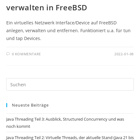
verwalten in FreeBSD
Ein virtuelles Netzwerk Interface/Device auf FreeBSD
anlegen, verwalten und entfernen. Funktioniert u.a. für tun
und tap Devices.
0 KOMMENTARE
2022-01-08
Pr
Es
to
Neueste Beiträge
clo
th
Java Threading Teil 3: Ausblick, Structured Concurrency und was
se
noch kommt
pan
Java Threading Teil 2: Virtuelle Threads, der aktuelle Stand (Java 21 bis