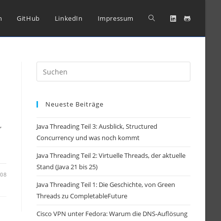
Website-
n
GitHub
LinkedIn
Impressum
Suche
Press
Escape
umschalten
to
Neueste Beiträge
close
the
,
Java Threading Teil 3: Ausblick, Structured
search
Concurrency und was noch kommt
panel.
Java Threading Teil 2: Virtuelle Threads, der aktuelle
Stand (Java 21 bis 25)
-08
Java Threading Teil 1: Die Geschichte, von Green
Threads zu CompletableFuture
Cisco VPN unter Fedora: Warum die DNS-Auflösung