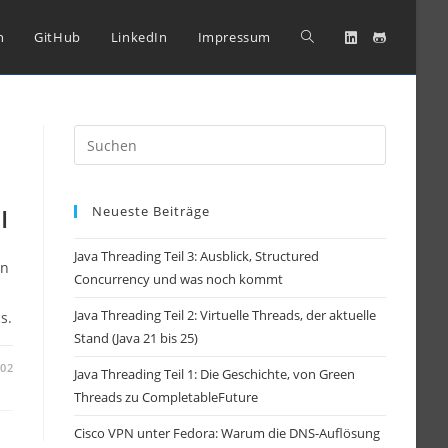
Website-
n
GitHub
LinkedIn
Impressum
Suche
Press
Escape
umschalten
to
I
Neueste Beiträge
close
the
Java Threading Teil 3: Ausblick, Structured
search
en
Concurrency und was noch kommt
panel.
Java Threading Teil 2: Virtuelle Threads, der aktuelle
s.
Stand (Java 21 bis 25)
-02
Java Threading Teil 1: Die Geschichte, von Green
Threads zu CompletableFuture
Cisco VPN unter Fedora: Warum die DNS-Auflösung