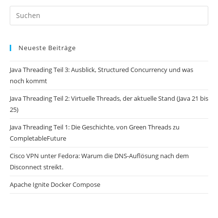
Pr
Es
to
Neueste Beiträge
clo
th
Java Threading Teil 3: Ausblick, Structured Concurrency und was
se
noch kommt
pan
Java Threading Teil 2: Virtuelle Threads, der aktuelle Stand (Java 21 bis
25)
Java Threading Teil 1: Die Geschichte, von Green Threads zu
CompletableFuture
Cisco VPN unter Fedora: Warum die DNS-Auflösung nach dem
Disconnect streikt.
Apache Ignite Docker Compose