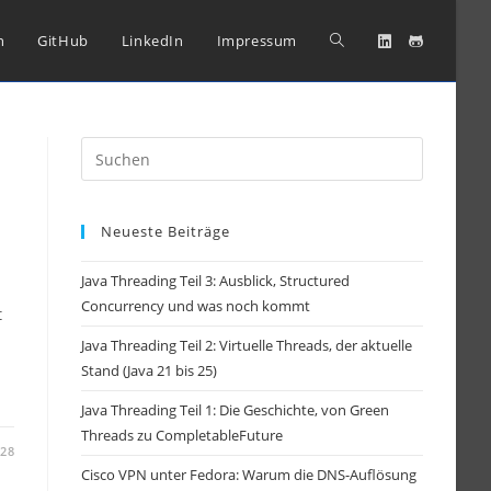
Website-
n
GitHub
LinkedIn
Impressum
Suche
Press
Escape
umschalten
to
Neueste Beiträge
close
the
Java Threading Teil 3: Ausblick, Structured
search
Concurrency und was noch kommt
t
panel.
Java Threading Teil 2: Virtuelle Threads, der aktuelle
Stand (Java 21 bis 25)
Java Threading Teil 1: Die Geschichte, von Green
Threads zu CompletableFuture
-28
Cisco VPN unter Fedora: Warum die DNS-Auflösung