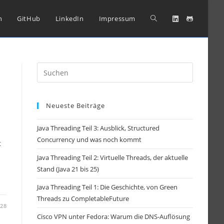
Website-
n
GitHub
LinkedIn
Impressum
Suche
Press
Escape
umschalten
to
Neueste Beiträge
close
the
Java Threading Teil 3: Ausblick, Structured
search
Concurrency und was noch kommt
t
panel.
Java Threading Teil 2: Virtuelle Threads, der aktuelle
Stand (Java 21 bis 25)
Java Threading Teil 1: Die Geschichte, von Green
Threads zu CompletableFuture
-28
Cisco VPN unter Fedora: Warum die DNS-Auflösung