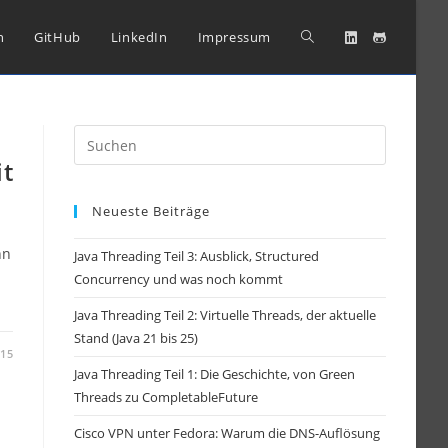
Website-
n
GitHub
LinkedIn
Impressum
Suche
Press
Escape
it
umschalten
to
Neueste Beiträge
close
the
nn
Java Threading Teil 3: Ausblick, Structured
search
Concurrency und was noch kommt
panel.
Java Threading Teil 2: Virtuelle Threads, der aktuelle
Stand (Java 21 bis 25)
-15
Java Threading Teil 1: Die Geschichte, von Green
Threads zu CompletableFuture
Cisco VPN unter Fedora: Warum die DNS-Auflösung