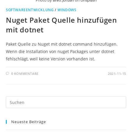
Photo by
Brett Jordan
on
Unsplash
SOFTWAREENTWICKLUNG
/
WINDOWS
Nuget Paket Quelle hinzufügen
mit dotnet
Paket Quelle zu Nuget mit dotnet command hinzufügen.
Wenn die Installation von nuget Packages unter dotnet
fehlschlägt, weil keine Version vorhanden ist.
0 KOMMENTARE
2021-11-15
Pr
Es
to
Neueste Beiträge
clo
th