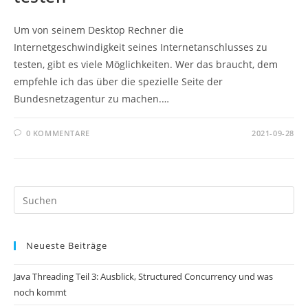
Um von seinem Desktop Rechner die
Internetgeschwindigkeit seines Internetanschlusses zu
testen, gibt es viele Möglichkeiten. Wer das braucht, dem
empfehle ich das über die spezielle Seite der
Bundesnetzagentur zu machen.…
0 KOMMENTARE
2021-09-28
Pr
Es
to
Neueste Beiträge
clo
th
Java Threading Teil 3: Ausblick, Structured Concurrency und was
se
noch kommt
pan