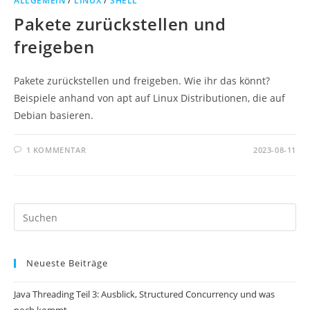
ALLGEMEIN
/
LINUX
/
SHELL
Pakete zurückstellen und
freigeben
Pakete zurückstellen und freigeben. Wie ihr das könnt?
Beispiele anhand von apt auf Linux Distributionen, die auf
Debian basieren.
1 KOMMENTAR
2023-08-11
Pr
Es
to
Neueste Beiträge
clo
th
Java Threading Teil 3: Ausblick, Structured Concurrency und was
se