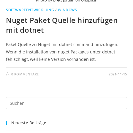
Photo by
Brett Jordan
on
Unsplash
SOFTWAREENTWICKLUNG
/
WINDOWS
Nuget Paket Quelle hinzufügen
mit dotnet
Paket Quelle zu Nuget mit dotnet command hinzufügen.
Wenn die Installation von nuget Packages unter dotnet
fehlschlägt, weil keine Version vorhanden ist.
0 KOMMENTARE
2021-11-15
Pr
Es
to
Neueste Beiträge
clo
th