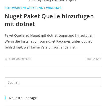
Photo by
Brett Jordan
on
Unsplash
SOFTWAREENTWICKLUNG
/
WINDOWS
Nuget Paket Quelle hinzufügen
mit dotnet
Paket Quelle zu Nuget mit dotnet command hinzufügen.
Wenn die Installation von nuget Packages unter dotnet
fehlschlägt, weil keine Version vorhanden ist.
0 KOMMENTARE
2021-11-15
Pr
Es
to
Neueste Beiträge
clo
th